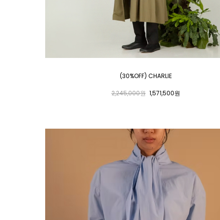
(30%OFF) CHARLIE
2,245,000원
1,571,500원