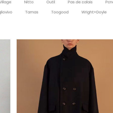
Village
Nitto
Outil
Pas de calais
Pcn
liovivo
Tamas
Toogood
Wright+Doyle