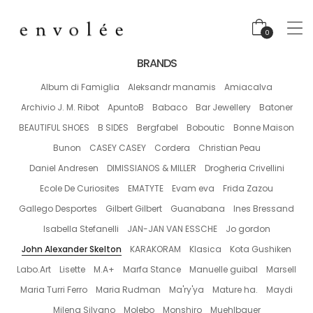
0
BRANDS
Album di Famiglia
Aleksandr manamis
Amiacalva
Archivio J. M. Ribot
ApuntoB
Babaco
Bar Jewellery
Batoner
BEAUTIFUL SHOES
B SIDES
Bergfabel
Boboutic
Bonne Maison
Bunon
CASEY CASEY
Cordera
Christian Peau
Daniel Andresen
DIMISSIANOS & MILLER
Drogheria Crivellini
Ecole De Curiosites
EMATYTE
Evam eva
Frida Zazou
Gallego Desportes
Gilbert Gilbert
Guanabana
Ines Bressand
Isabella Stefanelli
JAN-JAN VAN ESSCHE
Jo gordon
John Alexander Skelton
KARAKORAM
Klasica
Kota Gushiken
Labo.Art
Lisette
M.A+
Marfa Stance
Manuelle guibal
Marsell
Maria Turri Ferro
Maria Rudman
Ma'ry'ya
Mature ha.
Maydi
Milena Silvano
Molebo
Monshiro
Muehlbauer