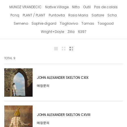
MUNOZ VRANDECIC
Native Village
Nitto
Outil
Pas de calais
Pcnq
PLANT / PLANT
Puntovita
Rosa Maria
Sartore
Scha
Semeno
Sophie digard
Tagliovivo
Tamas
Toogood
Wright+Doyle
Zilla
6397
TOTAL
9
JOHN ALEXANDER SKELTON CXIX
매장문의
JOHN ALEXANDER SKELTON CXVIII
매장문의