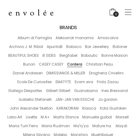
0
BRANDS
Album di Famiglia
Aleksandr manamis
Amiacalva
Archivio J. M. Ribot
ApuntoB
Babaco
Bar Jewellery
Batoner
BEAUTIFUL SHOES
B SIDES
Bergfabel
Boboutic
Bonne Maison
Bunon
CASEY CASEY
Cordera
Christian Peau
Daniel Andresen
DIMISSIANOS & MILLER
Drogheria Crivellini
Ecole De Curiosites
EMATYTE
Evam eva
Frida Zazou
Gallego Desportes
Gilbert Gilbert
Guanabana
Ines Bressand
Isabella Stefanelli
JAN-JAN VAN ESSCHE
Jo gordon
John Alexander Skelton
KARAKORAM
Klasica
Kota Gushiken
Labo.Art
Lisette
M.A+
Marfa Stance
Manuelle guibal
Marsell
Maria Turri Ferro
Maria Rudman
Ma'ry'ya
Mature ha.
Maydi
Milena Silvano
Molebo
Monshiro
Muehlbauer