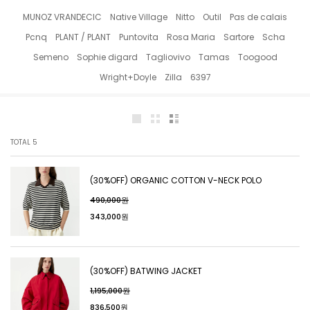
MUNOZ VRANDECIC
Native Village
Nitto
Outil
Pas de calais
Pcnq
PLANT / PLANT
Puntovita
Rosa Maria
Sartore
Scha
Semeno
Sophie digard
Tagliovivo
Tamas
Toogood
Wright+Doyle
Zilla
6397
TOTAL
5
(30%OFF) ORGANIC COTTON V-NECK POLO
490,000원
343,000원
(30%OFF) BATWING JACKET
1,195,000원
836,500원