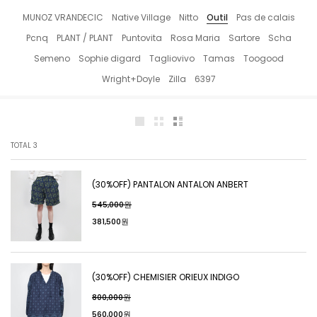
MUNOZ VRANDECIC
Native Village
Nitto
Outil
Pas de calais
Pcnq
PLANT / PLANT
Puntovita
Rosa Maria
Sartore
Scha
Semeno
Sophie digard
Tagliovivo
Tamas
Toogood
Wright+Doyle
Zilla
6397
TOTAL
3
(30%OFF) PANTALON ANTALON ANBERT
545,000원
381,500원
(30%OFF) CHEMISIER ORIEUX INDIGO
800,000원
560,000원