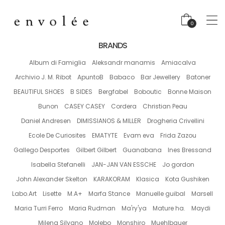
0
BRANDS
Album di Famiglia
Aleksandr manamis
Amiacalva
Archivio J. M. Ribot
ApuntoB
Babaco
Bar Jewellery
Batoner
BEAUTIFUL SHOES
B SIDES
Bergfabel
Boboutic
Bonne Maison
Bunon
CASEY CASEY
Cordera
Christian Peau
Daniel Andresen
DIMISSIANOS & MILLER
Drogheria Crivellini
Ecole De Curiosites
EMATYTE
Evam eva
Frida Zazou
Gallego Desportes
Gilbert Gilbert
Guanabana
Ines Bressand
Isabella Stefanelli
JAN-JAN VAN ESSCHE
Jo gordon
John Alexander Skelton
KARAKORAM
Klasica
Kota Gushiken
Labo.Art
Lisette
M.A+
Marfa Stance
Manuelle guibal
Marsell
Maria Turri Ferro
Maria Rudman
Ma'ry'ya
Mature ha.
Maydi
Milena Silvano
Molebo
Monshiro
Muehlbauer