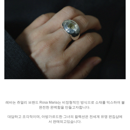
레바논
쥬얼리
브랜드
Rosa Maria
는
비정형적인
방식으로
소재를
믹스하여
불
완전한
완벽함을
만들고자합니다
.
대담하고
조각적이며
,
아방가르드한
그녀의
컬렉션은
전세계
유명
편집샵에
서
판매되고있습니다
.