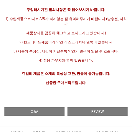
구입하시기전
밑의사항은
꼭
읽어보시기
바랍니다
:
1)
수입제품으로
따로
A/S
가
되지않는
점
유의해주시기
바랍니다
.(
발송전
,
저희
가
제품상태를
꼼꼼히
체크하고
보내드리고
있습니다
.)
2)
핸드메이드제품이라
약간의 스크래치나 얼룩이 있습니다.
3)
제품의
특성상
,
시간이
지날수록
약간의
변색이
있을
수
있습니다
.
4)
전용
파우치와
함께
발송됩니다
.
쥬얼리
제품은
소재의
특성상
교환
,
환불이
불가능합니다
.
신중한
구매부탁드립니다
.
Q&A
REVIEW