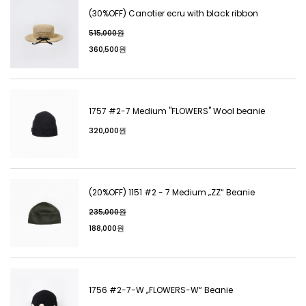
(30%OFF) Canotier ecru with black ribbon
515,000원
360,500원
1757 #2-7 Medium "FLOWERS" Wool beanie
320,000원
(20%OFF) 1151 #2 - 7 Medium „ZZ“ Beanie
235,000원
188,000원
1756 #2-7-W „FLOWERS-W“ Beanie