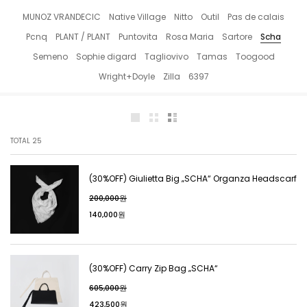
MUNOZ VRANDECIC
Native Village
Nitto
Outil
Pas de calais
Pcnq
PLANT / PLANT
Puntovita
Rosa Maria
Sartore
Scha
Semeno
Sophie digard
Tagliovivo
Tamas
Toogood
Wright+Doyle
Zilla
6397
TOTAL
25
(30%OFF) Giulietta Big „SCHA“ Organza Headscarf
200,000원
140,000원
(30%OFF) Carry Zip Bag „SCHA“
605,000원
423,500원