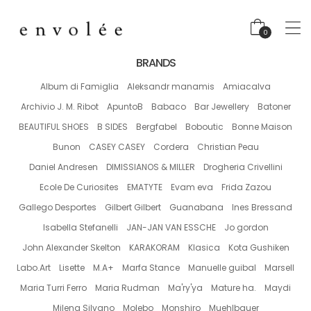
0
BRANDS
Album di Famiglia
Aleksandr manamis
Amiacalva
Archivio J. M. Ribot
ApuntoB
Babaco
Bar Jewellery
Batoner
BEAUTIFUL SHOES
B SIDES
Bergfabel
Boboutic
Bonne Maison
Bunon
CASEY CASEY
Cordera
Christian Peau
Daniel Andresen
DIMISSIANOS & MILLER
Drogheria Crivellini
Ecole De Curiosites
EMATYTE
Evam eva
Frida Zazou
Gallego Desportes
Gilbert Gilbert
Guanabana
Ines Bressand
Isabella Stefanelli
JAN-JAN VAN ESSCHE
Jo gordon
John Alexander Skelton
KARAKORAM
Klasica
Kota Gushiken
Labo.Art
Lisette
M.A+
Marfa Stance
Manuelle guibal
Marsell
Maria Turri Ferro
Maria Rudman
Ma'ry'ya
Mature ha.
Maydi
Milena Silvano
Molebo
Monshiro
Muehlbauer