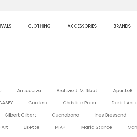
IVALS
CLOTHING
ACCESSORIES
BRANDS
s
Amiacalva
Archivio J. M. Ribot
ApuntoB
CASEY
Cordera
Christian Peau
Daniel And
Gilbert Gilbert
Guanabana
Ines Bressand
.Art
Lisette
M.A+
Marfa Stance
Man