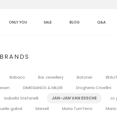
ONLY YOU
SALE
BLOG
Q&A
BRANDS
Babaco
Bar Jewellery
Batoner
BEAUT
resen
DIMISSIANOS & MILLER
Drogheria Crivellini
Isabella Stefanelli
JAN-JAN VAN ESSCHE
Jo 
uelle guibal
Marsell
Maria Turri Ferro
Mari