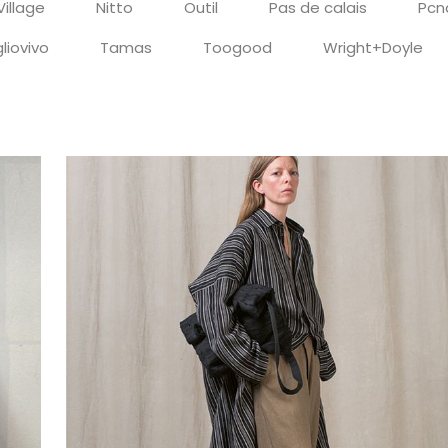
Village
Nitto
Outil
Pas de calais
Pcn
liovivo
Tamas
Toogood
Wright+Doyle