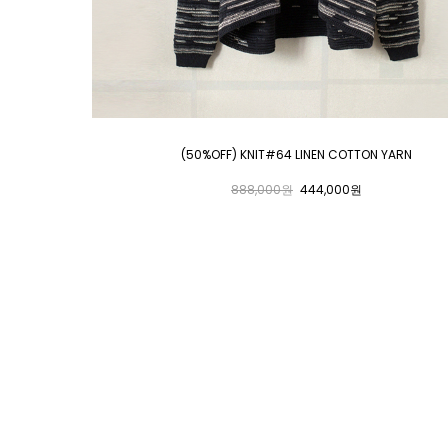
(50%OFF) KNIT#64 LINEN COTTON YARN
888,000원
444,000원