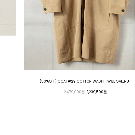
(50%OFF) COAT#29 COTTON WASHI TWILL GALLNUT
2,479,000원
1,239,500원