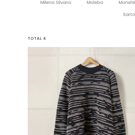
Milena Silvano
Molebo
Monshi
Sarto
TOTAL 4