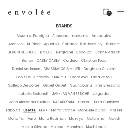
0
BRANDS
Album di Famiglia
Aleksandr manamis
Amiacalva
Archivio J. M. Ribot
ApuntoB
Babaco
Bar Jewellery
Batoner
BEAUTIFUL SHOES
B SIDES
Bergfabel
Boboutic
Bonne Maison
Bunon
CASEY CASEY
Cordera
Christian Peau
Daniel Andresen
DIMISSIANOS & MILLER
Drogheria Crivellini
Ecole De Curiosites
EMATYTE
Evam eva
Frida Zazou
Gallego Desportes
Gilbert Gilbert
Guanabana
Ines Bressand
Isabella Stefanelli
JAN-JAN VAN ESSCHE
Jo gordon
John Alexander Skelton
KARAKORAM
Klasica
Kota Gushiken
Labo.Art
Lisette
M.A+
Marfa Stance
Manuelle guibal
Marsell
Maria Turri Ferro
Maria Rudman
Ma'ry'ya
Mature ha.
Maydi
Milena Silvano
Molebo
Monshiro
Muehlbauer