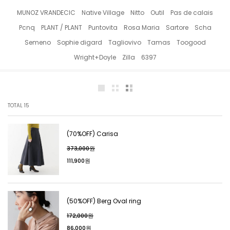
MUNOZ VRANDECIC
Native Village
Nitto
Outil
Pas de calais
Pcnq
PLANT / PLANT
Puntovita
Rosa Maria
Sartore
Scha
Semeno
Sophie digard
Tagliovivo
Tamas
Toogood
Wright+Doyle
Zilla
6397
TOTAL
15
(70%OFF) Carisa
373,000원
111,900원
(50%OFF) Berg Oval ring
172,000원
86,000원