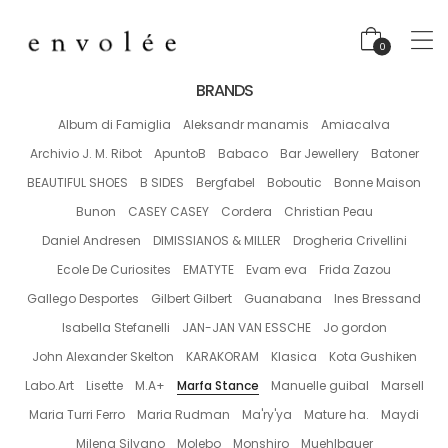
0
BRANDS
Album di Famiglia
Aleksandr manamis
Amiacalva
Archivio J. M. Ribot
ApuntoB
Babaco
Bar Jewellery
Batoner
BEAUTIFUL SHOES
B SIDES
Bergfabel
Boboutic
Bonne Maison
Bunon
CASEY CASEY
Cordera
Christian Peau
Daniel Andresen
DIMISSIANOS & MILLER
Drogheria Crivellini
Ecole De Curiosites
EMATYTE
Evam eva
Frida Zazou
Gallego Desportes
Gilbert Gilbert
Guanabana
Ines Bressand
Isabella Stefanelli
JAN-JAN VAN ESSCHE
Jo gordon
John Alexander Skelton
KARAKORAM
Klasica
Kota Gushiken
Labo.Art
Lisette
M.A+
Marfa Stance
Manuelle guibal
Marsell
Maria Turri Ferro
Maria Rudman
Ma'ry'ya
Mature ha.
Maydi
Milena Silvano
Molebo
Monshiro
Muehlbauer