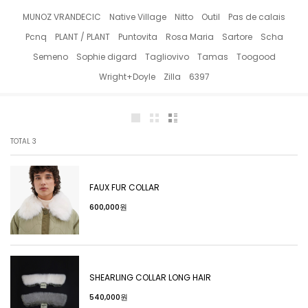
MUNOZ VRANDECIC
Native Village
Nitto
Outil
Pas de calais
Pcnq
PLANT / PLANT
Puntovita
Rosa Maria
Sartore
Scha
Semeno
Sophie digard
Tagliovivo
Tamas
Toogood
Wright+Doyle
Zilla
6397
TOTAL
3
FAUX FUR COLLAR
600,000원
SHEARLING COLLAR LONG HAIR
540,000원